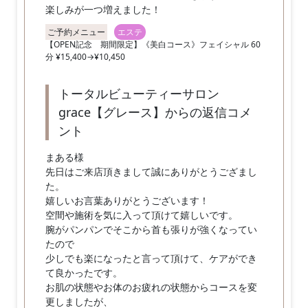
楽しみが一つ増えました！
ご予約メニュー
エステ
【OPEN記念 期間限定】《美白コース》フェイシャル 60
分 ¥15,400→¥10,450
トータルビューティーサロン
grace【グレース】からの返信コメ
ント
まある様
先日はご来店頂きまして誠にありがとうござまし
た。
嬉しいお言葉ありがとうございます！
空間や施術を気に入って頂けて嬉しいです。
腕がパンパンでそこから首も張りが強くなってい
たので
少しでも楽になったと言って頂けて、ケアができ
て良かったです。
お肌の状態やお体のお疲れの状態からコースを変
更しましたが、