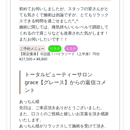
初めてお伺いしましたが、スタッフの皆さんがと
ても気さくで施術は勿論ですが、とてもリラック
スできる時間を過ごせました^_^
施術に関しては、痛気持ちいいレベルで調節して
くれるので肩こりなども改善された気がします！
またお伺いしたいです！！
ご予約メニュー
リラク
エステ
【限定痩身】今話題！パイラソード《上半身》70分
¥27,500→ ¥8,800
トータルビューティーサロン
grace【グレース】からの返信コメ
ント
あっちん様
先日は、ご来店頂きありがとうございました。
また、口コミのご投稿と嬉しいお言葉を頂き感謝
いたします。
あっちん様がリラックスして施術を受けて頂き、