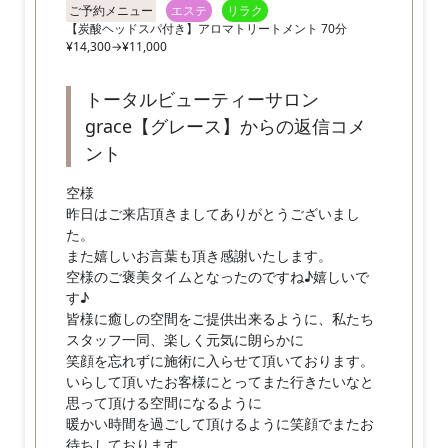
ご予約メニュー
エステ
リラク
【炭酸ヘッドスパ付き】アロマトリートメント 70分
¥14,300→¥11,000
トータルビューティーサロン
grace【グレース】からの返信コメ
ント
空様
昨日はご来店頂きましてありがとうございまし
た。
また嬉しいお言葉も頂き感謝いたします。
空様のご褒美タイムとなったのですね♪嬉しいで
す♪
皆様に癒しの空間をご提供出来るように、私たち
スタッフ一同、楽しく元気に朗らかに
笑顔を忘れずに施術に入らせて頂いております。
いらして頂いたお客様にとってまた行きたいなと
思って頂ける空間になるように
暖かい時間を過ごして頂けるように笑顔でまたお
待ちしております。