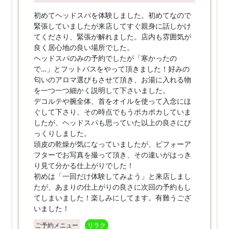
初めてヘッドスパを体験しました。初めてなので
緊張していましたが来店してすぐ親身に話しかけ
てくださり、緊張が解れました。店内も雰囲気が
良く居心地の良い場所でした。
ヘッドスパのみの予約でしたが「寒かったの
で…」とフットバスをやって頂きました！好みの
匂いのアロマ選びもさせて頂き、お湯に入れる物
を一つ一つ細かく説明して下さいました。
デコルテや腕全体、首をオイルを使って入念にほ
ぐして下さり、その時点でもうポカポカしていま
したが、ヘッドスパも思っていた以上の良さにび
っくりしました。
頭皮の乾燥が気になっていましたが、ビフォーア
フターでお写真を撮って頂き、その違いがはっき
り見て分かる仕上がりでした！
初めは「一回だけ体験してみよう」と来店しまし
たが、あまりの仕上がりの良さに次回の予約もし
てしまいました！楽しみにしてます。有難うござ
いました！
ご予約メニュー
リラク