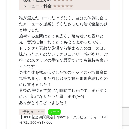
★★★★★
メニュー・料金
★★★★★
私が選んだコースだけでなく、自分の体調に合っ
たメニューを提案してくださったお陰で至福のひ
と時でした！
施術する空間はとても広く、落ち着いた香りと
光、音楽に包まれてとても心地よかったです。
ドリンクと素敵な足湯から始まるこのコースは、
味わったことのないラグジュアリー感があり、ご
担当のスタッフの手技が最高でとても気持ち良か
ったです！
身体全体を揉みほぐした後のヘッドスパも最高に
気持ち良く、また同じ部屋で寝たまま完結したの
には驚きました！
最後の最後まで贅沢な時間でしたので、またすぐ
にお世話になりたいと思います(^-^)
ありがとうございました！
ご予約メニュー
リラク
【OPEN記念 期間限定】graceトータルビューティー 120
分 ¥25,300→¥17,600