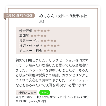
めぇさん
（女性/30代後半/会社
員）
総合評価
★★★★★
雰囲気
★★★★★
接客サービス
★★★★★
技術・仕上がり
★★★★★
メニュー・料金
★★★★
初めて利用しました。リラクゼーション専門のマ
ッサージ屋みたいな感じだと思ってたら全然違い
ました。ヘッドスパをお願いしましたが、ちゃん
と頭皮の状態や髪質まで確認、カウンセリングし
てくれて安心して施術できました。フェイシャル
などもあるみたいで次回も頼みたいと思います!
ご予約メニュー
リラク
限定クーポン！【ひんやり爽快UVケア】ヘッドスパ 60分
￥13,200円→￥9,900円