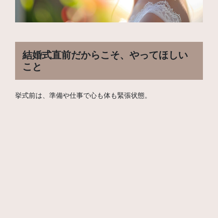
結婚式直前だからこそ、やってほしい
こと
挙式前は、準備や仕事で心も体も緊張状態。
そんな時に大切なのは、
・無理をしないこと
・刺激を与えすぎないこと
・でも、結果は出すこと
graceでは、
✔ フェイスライン・小顔ケア
✔ 肌の透明感を引き出す集中ケア
✔ 背中・デコルテの見た目改善
✔ リラックスしながら整える施術