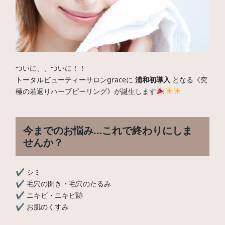
ついに、、ついに！！
トータルビューティーサロンgraceに
浦和初導入
となる《究
極の若返りハーブピーリング》が誕生します
今までのお悩み…これで終わりにしま
せんか？
✔ シミ
✔ 毛穴の開き・毛穴のたるみ
✔ ニキビ・ニキビ跡
✔ お肌のくすみ