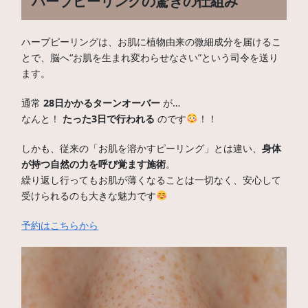
ハーブピーリングの驚きの仕組み
ハーブピーリングは、お肌に植物由来の微細成分を届けるこ
とで、脳へ“お肌を生まれ変わらせなさい”という司令を送り
ます。
通常
28日かかるターンオーバー
が…
なんと！
たった3日で行われる
のです
！！
しかも、従来の「お肌を溶かすピーリング」とは違い、
身体
が持つ自然の力を呼び覚ます施術
。
繰り返し行ってもお肌が薄くなることは一切なく、安心して
受けられるのも大きな魅力です
予約はこちらから