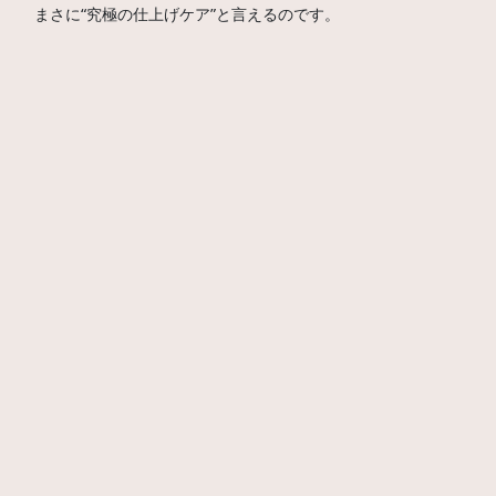
まさに“究極の仕上げケア”と言えるのです。
予約はこちらから
浦和で受けられるのは当店だけ！
ハーブピーリングと3D毛穴洗浄の
Wケアを導入しているの
は浦和で当店だけ
。
「どこに行こうかな？」と迷う必要はもうありません。
予約はこちらから