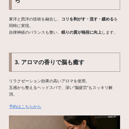
ら
東洋と西洋の技術を融合し、
コリを剥がす・流す・緩める
を
同時に実現。
自律神経のバランスも整い、
眠りの質が格段に向上
します。
3. アロマの香りで脳も癒す
リラクゼーション効果の高いアロマを使用。
五感から整えるヘッドスパで、深い“脳疲労”もスッキリ解
消。
予約はこちらから