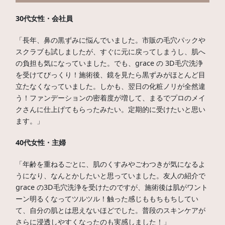
30代女性・会社員
「長年、鼻の黒ずみに悩んでいました。市販の毛穴パックや
スクラブも試しましたが、すぐに元に戻ってしまうし、肌へ
の負担も気になっていました。でも、grace の 3D毛穴洗浄
を受けてびっくり！施術後、鏡を見たら黒ずみがほとんど目
立たなくなっていました。しかも、翌日の化粧ノリが全然違
う！ファンデーションの密着度が増して、まるでプロのメイ
クさんに仕上げてもらったみたい。定期的に受けたいと思い
ます。」
40代女性・主婦
「年齢を重ねるごとに、肌のくすみやごわつきが気になるよ
うになり、なんとかしたいと思っていました。友人の紹介で
grace の3D毛穴洗浄を受けたのですが、施術後は肌がワント
ーン明るくなってツルツル！触った感じももちもちしてい
て、自分の肌とは思えないほどでした。普段のスキンケアが
さらに浸透しやすくなったのも実感しました！」