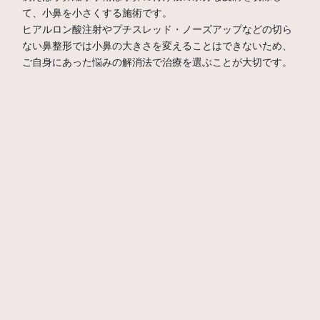
て、小鼻を小さくする施術です。
ヒアルロン酸注射やプチスレッド・ノーズアップなどの切ら
ない鼻整形では小鼻の大きさを変えることはできないため、
ご自身にあった悩みの解消法で治療を選ぶことが大切です。
鼻整形の費用とダウンタイムについて
解説
鼻整形は、外見を改善し、自信を取り戻すために人気のある
美容手術の一つです。
しかし、鼻整形を検討する際に気になるのは、費用とダウン
タイムです。
ここからは、鼻整形の費用やダウンタイムについて詳しく解