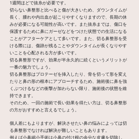
1週間ほどで抜糸が必要です。
切らない鼻整形と比べると傷が大きいため、ダウンタイムが
長く、腫れや内出血が起こりやすくなりますので、長期の休
みが必要になる可能性が高いです。また抜糸までは、傷口を
保護するために鼻にガーゼなどをつけた状態での生活になる
ことがアフターケアとして多いです。また、切る鼻整形を受
ける際には、傷跡が残ることやダウンタイムが長くなりやす
いことを心配される方が多いです。
切る鼻整形ですが、効果が半永久的に続くというメリットが
一番の魅力でしょう。
切る鼻整形はプロテーゼを挿入したり、骨を切って形を変え
たりと鼻の形の根本にアプローチするため、施術後に鼻を強
くぶつけるなどの衝撃が加わらない限り、施術後の状態を維
持できます。
そのため、一回の施術で長い効果を得たい方は、切る鼻整形
の方がおすすめと言えるでしょう。
個人差にもよりますが、解決させたい鼻の悩みによっては切
る鼻整形でなければ解決が難しいこともあります。
例えば小鼻縮小手術は小鼻の付け根の余分な皮膚を切除し